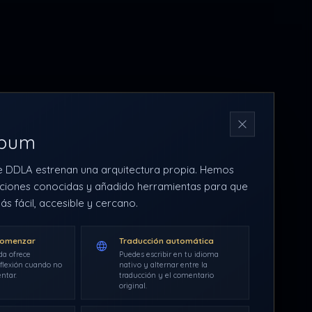
N
rbum
asplante
e DDLA estrenan una arquitectura propia. Hemos
ciones conocidas y añadido herramientas para que
 el 9 de
ás fácil, accesible y cercano.
 hábitos,
comenzar
Traducción automática
 de tener
da ofrece
Puedes escribir en tu idioma
flexión cuando no
nativo y alternar entre la
ta, sino
ntar.
traducción y el comentario
original.
stórica,