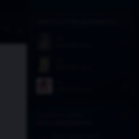
ARTÍCULOS RELACIONADOS
Activar modo claro de lectura
Sin distracciones
2024
WEBCOMIC DDLA
2021
WEBCOMIC DDLA
2021
WEBCOMIC DDLA
EXPLORAR EL CORPUS
DESCUBRIMIENTOS
SEÑALES: LECTURA SUGERIDA