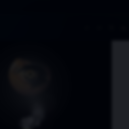
A−
A+