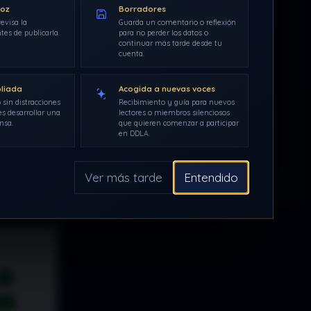
voz
Borradores
evisa la
Guarda un comentario o reflexión
tes de publicarla.
para no perder los datos o
continuar más tarde desde tu
cuenta.
pliada
Acogida a nuevas voces
 sin distracciones
Recibimiento y guía para nuevos
s desarrollar una
lectores o miembros silenciosos
nsa.
que quieren comenzar a participar
en DDLA.
Ver más tarde
Entendido