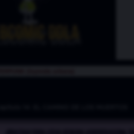
ERPUNK (leyenda urbana)
pítulo 14:
EL CAMINO DE LOS MUERTOS