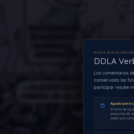
NUEVA ACTUALIZACIÓ
DDLA Ve
Los comentarios d
conservado las fun
participar resulte m
Ayuda para 
El icono de ayu
preguntas de re
sabes qué come