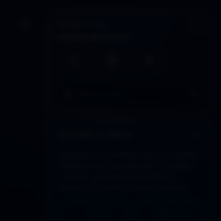
INTERACCIÓN
Guardar artículo
HERRAMIENTAS
Búsqueda local
Imprimir / PDF
Compartir
Buscar en todo DDLA
APOYAR A DDLA
Este espacio se sostiene gracias a quienes
colaboran con su continuidad. Si quieres
contribuir y/o necesitas equilibrar lo
recibido, aquí tienes la opción de donar:
PAYPAL
MERCADO PAGO