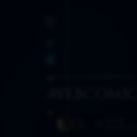
INICIO
BLOG
BLOG
›
AÑO 2021
›
COMIC
›
39. WEBCOMIC DDLA
SANCTUM
WEBCOMIC
RUTAS
GLOSARIO
AUTOR
PUBLICADO
Morféo
28 de abril de 2