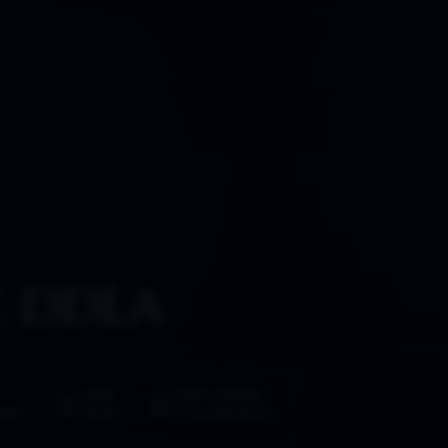
 DDLA
HORA
PARTICIPACIÓN
021
10:06
9 comentarios