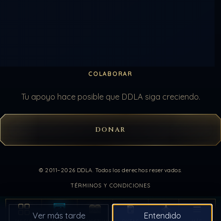
Telegram
Instagram
Facebook
YouTube
X
VISITAS
COLABORAR
Tu apoyo hace posible que DDLA siga creciendo.
DONAR
© 2011–2026 DDLA. Todos los derechos reservados.
TÉRMINOS Y CONDICIONES
Ver más tarde
Entendido