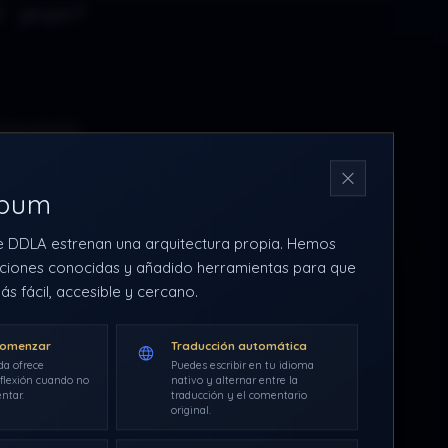
l grupo?
tentarlo;
ender y de
N
rbum
decisión
e DDLA estrenan una arquitectura propia. Hemos
endan que
ciones conocidas y añadido herramientas para que
ación, de
ás fácil, accesible y cercano.
significa
comenzar
Traducción automática
pero sólo
da ofrece
Puedes escribir en tu idioma
flexión cuando no
nativo y alternar entre la
ntar.
traducción y el comentario
 será diez
original.