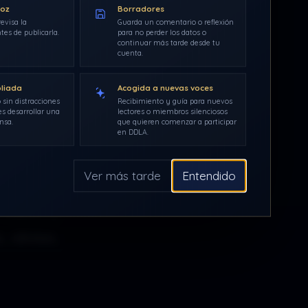
voz
Borradores
evisa la
Guarda un comentario o reflexión
tes de publicarla.
para no perder los datos o
continuar más tarde desde tu
cualquier
cuenta.
stituyen.
pliada
Acogida a nuevas voces
ciones o
 sin distracciones
Recibimiento y guía para nuevos
s desarrollar una
lectores o miembros silenciosos
nsa.
que quieren comenzar a participar
dicho. Se
en DDLA.
n todo lo
Ver más tarde
Entendido
 de cosas
s saben y
 idiotas,