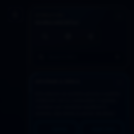
INTERACCIÓN
Guardar artículo
HERRAMIENTAS
Búsqueda local
Imprimir / PDF
Compartir
Buscar en todo DDLA
APOYAR A DDLA
Este espacio se sostiene gracias a quienes
colaboran con su continuidad. Si quieres
contribuir y/o necesitas equilibrar lo
recibido, aquí tienes la opción de donar:
PAYPAL
MERCADO PAGO