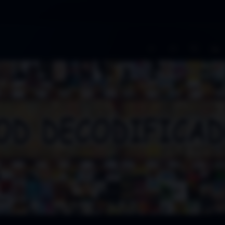
A−
A+