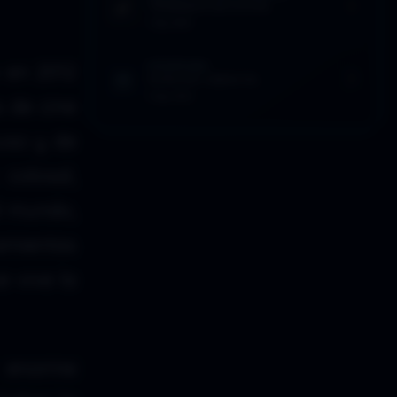
TRABAJOS DE LOGIA
1 Sep 2020
 en 2012
EFEMÉRIDES
SOPA DE CARACOL
9 Ago 2022
s de cine
ruso y de
colosal,
l mundo,
ramientas
e vive la
l enorme