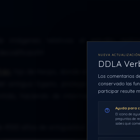
e imágenes relativas al estudio reali
ecodificación.
NUEVA ACTUALIZACIÓ
DDLA Ve
rén
, hijo de Keops, donde el halcón como s
Los comentarios d
 del antiguo Egipto, protege la nuca del re
conservado las fun
participar resulte m
itida, haciendo de intermediario a modo d
Ayuda para 
El icono de ayu
preguntas de re
sabes qué come
e 4500 años de antigüedad.