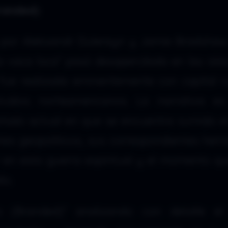
randed)
da por Aleksandr Dulerayn y Jamie Bradshaw
la vaca loca” pasó desapercibida en las isla
 fue realizada eminentemente con capital 
udios norteamericanos. La narrativa es 
stado actual en que se encuentra sumido e
tes geopolíticos, sus correspondientes her
r en esta guerra espiritual y el momento qu
lo.
 (Branded)” analizando con detalle e