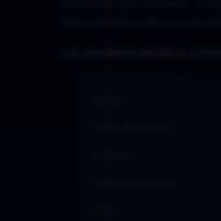
submundo que presenta al es
mejor secuencia de ritual de s
Los conceptos de
DDLA
a trat
Egregor
Fisión de los egos
El Dragón
Sueños develados
Pacto