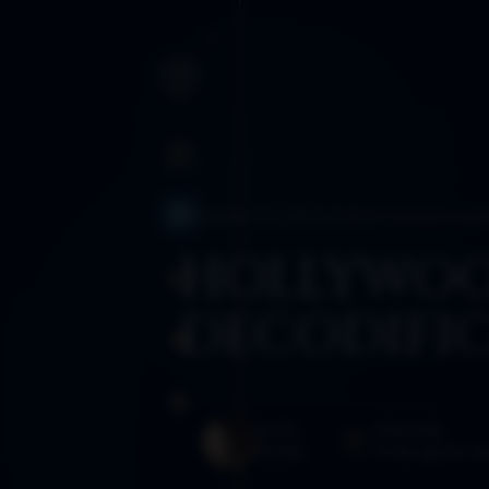
INICIO
BLOG
›
AÑO 2022
›
HOLLYWOOD DECODIFICAD
BLOG
HOLLYWO
SANCTUM
DECODIFI
RUTAS
GLOSARIO
AUTOR
PUBLICADO
Morféo
14 de agosto d