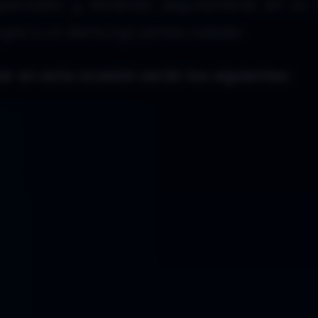
pectador y teniendo seguramente en su 
angre a un demiurgo jamás rodada.
ar en esta ocasión serán los siguientes: