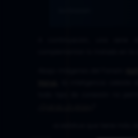
Iluminación
A continuación, una serie d
complementan lo tratado en la d
Abajo imágenes del Faraón
Kef
Horus
, la inteligencia celeste
todo tipo de conexión no perm
¿
Qué es un proxy
?
Es una estatua que tiene más d