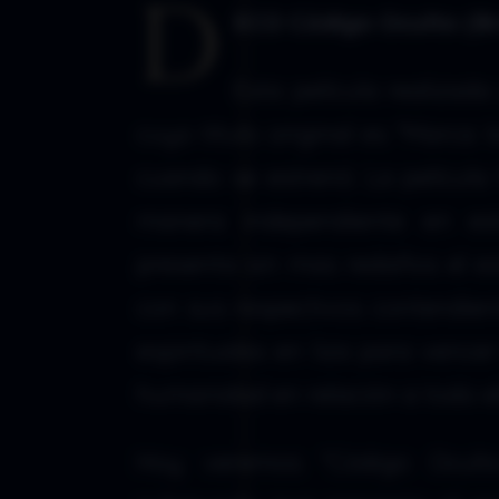
D
ECO Código Oculto (B
Esta película realiza
cuyo título original es “Marca: 
cuando se estrenó. La película
manera independiente en est
presenta sin mas redaños el e
con sus respectivos contendien
espirituales en liza para vence
humanidad en relación a todo el
Hoy veremos “Código Oculto