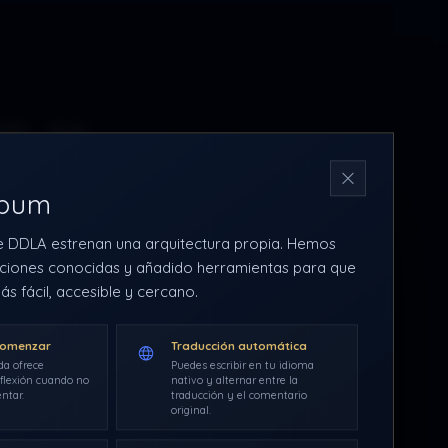
zado que
N
rbum
ímbolo de
e DDLA estrenan una arquitectura propia. Hemos
ceptor de
ciones conocidas y añadido herramientas para que
ás fácil, accesible y cercano.
e Proxy.
comenzar
Traducción automática
da ofrece
Puedes escribir en tu idioma
flexión cuando no
nativo y alternar entre la
ntar.
traducción y el comentario
original.