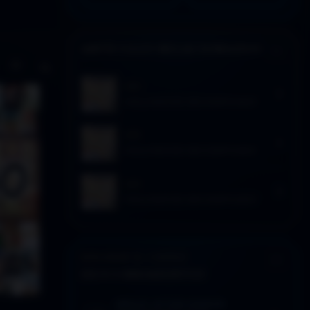
ARTÍCULOS RELACIONADOS
Activar modo claro de lectura
Sin distracciones
2023
HOLLYWOOD DECODIFICADO
2023
HOLLYWOOD DECODIFICADO
2023
HOLLYWOOD DECODIFICADO
EXPLORAR EL CORPUS
DESCUBRIMIENTOS
SEÑALES: LECTURA SUGERIDA