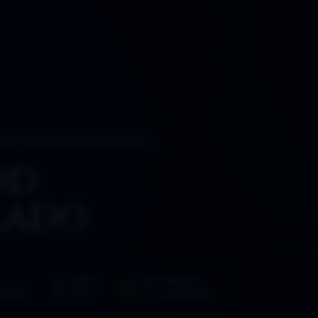
O
›
48. HOLLYWOOD DECODIFICADO
OD
CADO
HORA
PARTICIPACIÓN
e 2022
10:55
32 comentarios