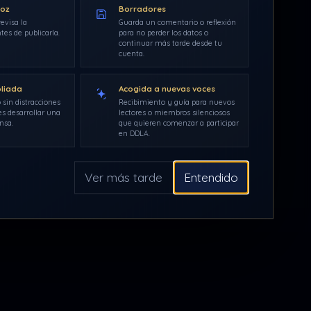
voz
Borradores
evisa la
Guarda un comentario o reflexión
tes de publicarla.
para no perder los datos o
continuar más tarde desde tu
cuenta.
pliada
Acogida a nuevas voces
 sin distracciones
Recibimiento y guía para nuevos
s desarrollar una
lectores o miembros silenciosos
nsa.
que quieren comenzar a participar
en DDLA.
Ver más tarde
Entendido