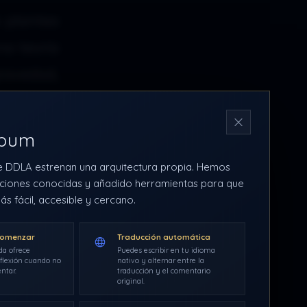
e plantea
na teoría
gravedad,
levado de
N
) que se
rbum
incipios.
e DDLA estrenan una arquitectura propia. Hemos
todas las
ciones conocidas y añadido herramientas para que
ás fácil, accesible y cercano.
comenzar
Traducción automática
da ofrece
Puedes escribir en tu idioma
flexión cuando no
nativo y alternar entre la
ntar.
traducción y el comentario
original.
 separa,