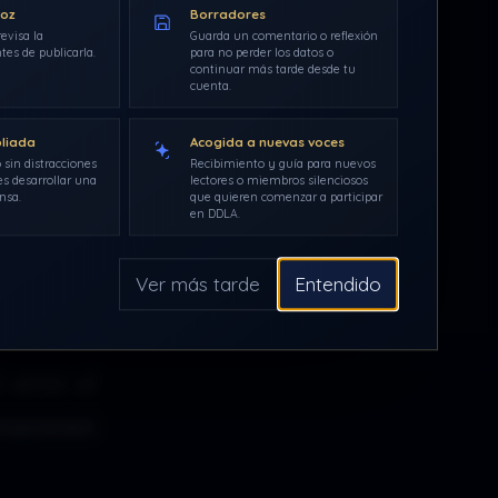
voz
Borradores
lealmente
evisa la
Guarda un comentario o reflexión
tes de publicarla.
para no perder los datos o
continuar más tarde desde tu
mino de la
cuenta.
pliada
Acogida a nuevas voces
 sin distracciones
Recibimiento y guía para nuevos
s desarrollar una
lectores o miembros silenciosos
nsa.
que quieren comenzar a participar
 el orden
en DDLA.
ente en su
Ver más tarde
Entendido
 amor al
inaciones