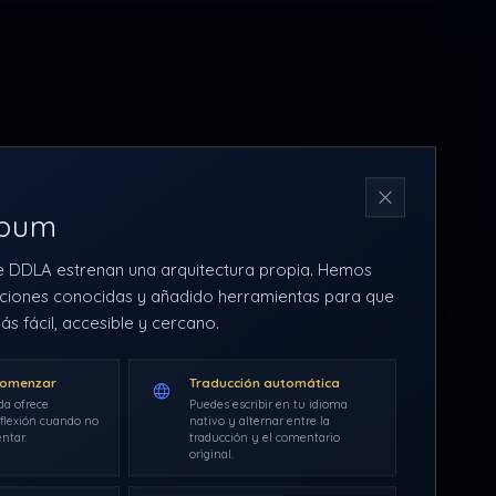
N
rbum
 historia
e DDLA estrenan una arquitectura propia. Hemos
 de todos
ciones conocidas y añadido herramientas para que
endo las
ás fácil, accesible y cercano.
ntes para
comenzar
Traducción automática
da ofrece
Puedes escribir en tu idioma
flexión cuando no
nativo y alternar entre la
ntar.
traducción y el comentario
original.
vorable.