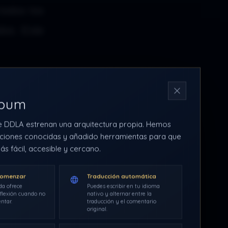
todos los
dos. Este
N
rbum
e DDLA estrenan una arquitectura propia. Hemos
ciones conocidas y añadido herramientas para que
ás fácil, accesible y cercano.
 rectitud
comenzar
Traducción automática
n el Rito
da ofrece
Puedes escribir en tu idioma
flexión cuando no
nativo y alternar entre la
ntar.
traducción y el comentario
imbolizan
original.
o para el