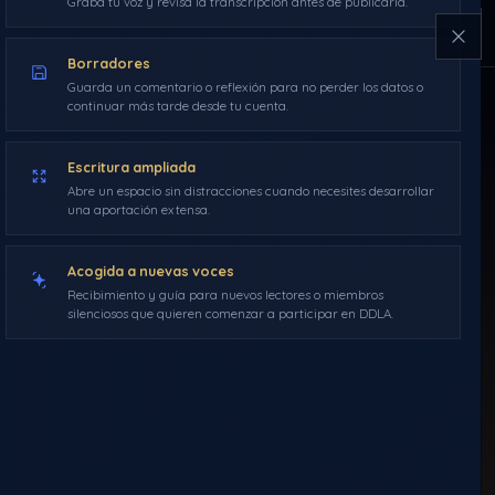
Graba tu voz y revisa la transcripción antes de publicarla.
NAVEGACIÓN
ÍNDICE
HERRAMIENTAS
2017
DDLA
Borradores
Guarda un comentario o reflexión para no perder los datos o
continuar más tarde desde tu cuenta.
Guarda
INICIO
BLOG
Escritura ampliada
Abre un espacio sin distracciones cuando necesites desarrollar
SANCTUM
RUTAS
una aportación extensa.
Acogida a nuevas voces
GLOSARIO
Recibimiento y guía para nuevos lectores o miembros
silenciosos que quieren comenzar a participar en DDLA.
BLOG
›
AÑO 2017
›
LA OTRA HISTORIA
›
76. LA OTRA HISTORIA PROGRAMA ESPECIAL CIO 2017
La otra historia
programa