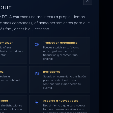
fantasías
rbum
tacto al
e DDLA estrenan una arquitectura propia. Hemos
ciones conocidas y añadido herramientas para que
ás fácil, accesible y cercano.
o se toma
mplacable
comenzar
Traducción automática
da ofrece
Puedes escribir en tu idioma
zaje, el
flexión cuando no
nativo y alternar entre la
ntar.
traducción y el comentario
original.
s armas y
onductor,
voz
Borradores
evisa la
Guarda un comentario o reflexión
ancia.
tes de publicarla.
para no perder los datos o
continuar más tarde desde tu
cuenta.
iencia de
 la calma
pliada
Acogida a nuevas voces
 sin distracciones
Recibimiento y guía para nuevos
l camino.
s desarrollar una
lectores o miembros silenciosos