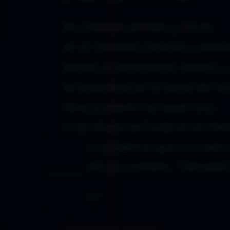
Se colapsan pasado y futuro
en un instante continuo y renov
donde un sentimiento sereno y
se acrecienta en la llama del Am
Alma y espíritu se hacen uno,
lo de afuera se funde en el interi
en una presencia que si tuviera
tomaría por nombre… “Vencedor
Índice
2016
Ángel .º.
Programa completo