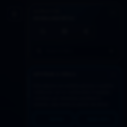
INTERACCIÓN
Guardar artículo
HERRAMIENTAS
Búsqueda local
Imprimir / PDF
Compartir
Buscar en todo DDLA
APOYAR A DDLA
Este espacio se sostiene gracias a quienes
colaboran con su continuidad. Si quieres
contribuir y/o necesitas equilibrar lo
recibido, aquí tienes la opción de donar:
PAYPAL
MERCADO PAGO