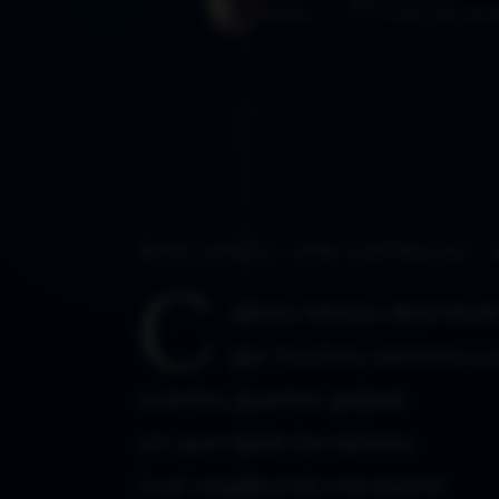
Morféo
15 de junio de 2
Buscando… encontrado… 
C
uánto tiempo deambul
por muchos caminos cu
cuántas puertas golpeé
sin que nadie las abriera.
Cual vagabundo me postré