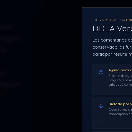
NUEVA ACTUALIZACIÓ
ador,
DDLA Ve
 seguro
Los comentarios d
conservado las fun
or.
participar resulte m
Ayuda para 
or,
El icono de ayu
preguntas de re
 alguno
sabes qué come
”.
Dictado por 
Graba tu voz y r
transcripción an