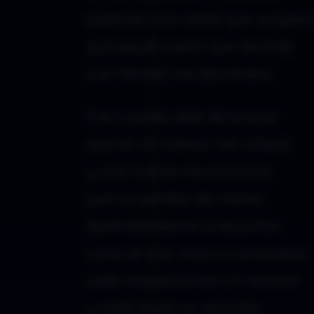
pidiendo una señal que surgiera
que aquél sueño que recordé
a la Verdad me devolviera.
Fue cuando dejé de buscar
que en mi interior me volqué
y una fuente me encontré
que no paraba de manar.
Aprendiéndome a escuchar
como el que mira un amanecer,
cada inquietud era un renacer
y cada duda un recordar.