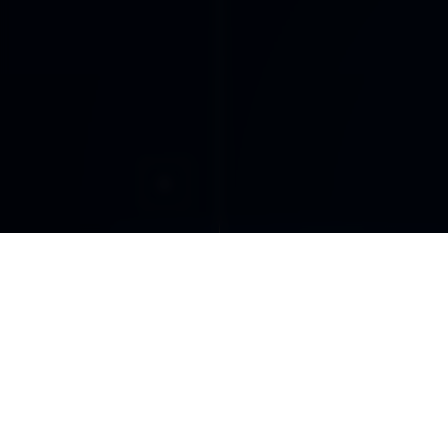
CO
DDLA
de
NADA ES LO QUE PARECE
Te