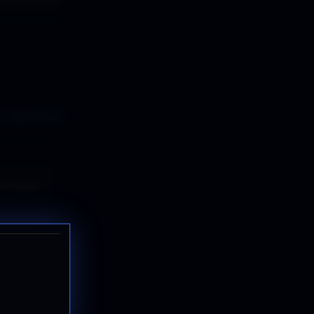
s silenciosos
ticipar