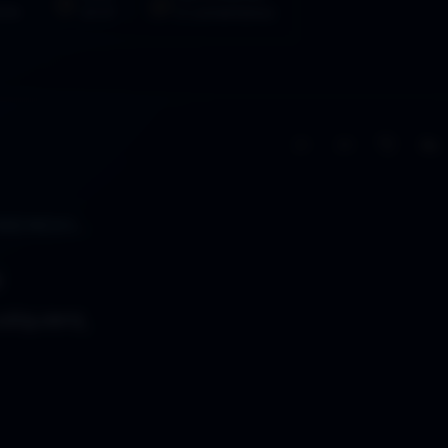
016
23:37
0 comentarios
A−
A+
siendo…
é
alquiera,