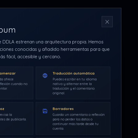
N
rbum
e DDLA estrenan una arquitectura propia. Hemos
ciones conocidas y añadido herramientas para que
ás fácil, accesible y cercano.
comenzar
Traducción automática
da ofrece
Puedes escribir en tu idioma
flexión cuando no
nativo y alternar entre la
ntar.
traducción y el comentario
original.
voz
Borradores
evisa la
Guarda un comentario o reflexión
tes de publicarla.
para no perder los datos o
continuar más tarde desde tu
cuenta.