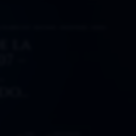
LA PALABRA 3×07 – BUSCANDO… ENCONTRADO… SIENDO…
e la
07 –
…
do…
HORA
PARTICIPACIÓN