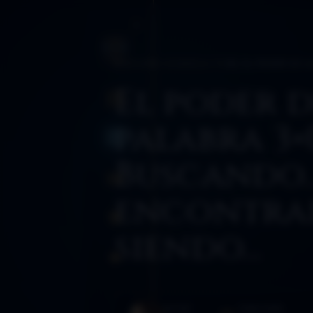
BLOG
›
AÑO 2016
›
DDLA TV
›
86. EL PODER DE 
El poder d
INICIO
palabra 3×
BLOG
Buscando
SANCTUM
encontra
RUTAS
siendo…
GLOSARIO
AUTOR
PUBLICADO