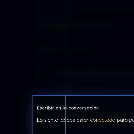
PARTICIPACIÓN
Comentarios (0)
0
voces en la conversación
Tu mirada también tiene lugar aqu
No necesitas saber más que nadie. Una duda, u
aportación.
Escribir en la conversación
Lo siento, debes estar
conectado
para pu