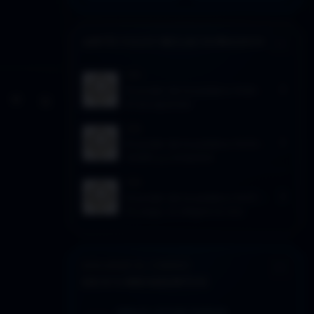
ARTÍCULOS RELACIONADOS
2016
El poder de la palabra 3×08 –
El escaparate
Activar modo claro de lectura
Sin distracciones
2016
El poder de la palabra 3×012 –
Asalto y conquista
2016
El poder de la palabra 3×011 –
El juego, la alegría la risa
EXPLORAR EL CORPUS
DESCUBRIMIENTOS
SEÑALES: LECTURA SUGERIDA