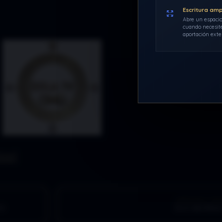
Escritura am
Abre un espacio
cuando necesite
aportación exte
ARTÍCULO SI
PO
ILUMINA