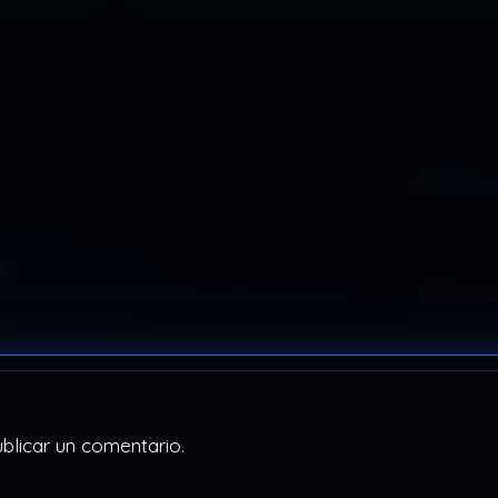
0 lectore
í.
Cómo par
na experiencia o algo que se haya movido en ti ya es una
blicar un comentario.