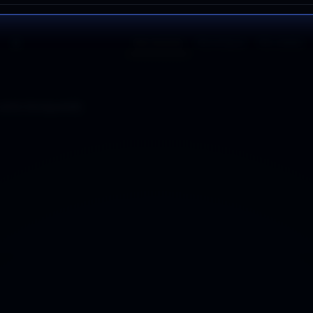
Más recientes
Más antiguos
Más votados
esta búsqueda.