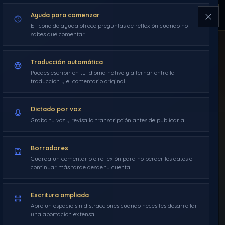
NAVEGACIÓN
Ayuda para comenzar
ÍNDICE
HERRAMIENTAS
2020
El icono de ayuda ofrece preguntas de reflexión cuando no
DDLA
sabes qué comentar.
Guarda
INICIO
BLOG
Traducción automática
Puedes escribir en tu idioma nativo y alternar entre la
traducción y el comentario original.
SANCTUM
RUTAS
Dictado por voz
Graba tu voz y revisa la transcripción antes de publicarla.
GLOSARIO
Borradores
Guarda un comentario o reflexión para no perder los datos o
continuar más tarde desde tu cuenta.
Escritura ampliada
Abre un espacio sin distracciones cuando necesites desarrollar
BLOG
›
AÑO 2020
›
CONTACTO ET
›
09. CONTACTO ET
una aportación extensa.