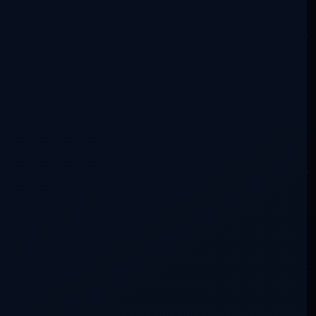
0 lectores silenciosos
Tu mirada también tiene lugar aquí.
No necesitas saber más que nadie. Una duda, una experiencia
o algo que se haya movido en ti ya es una aportación.
Cómo participar
Escribir en la conversación
Lo siento, debes estar
conectado
para publicar un
comentario.