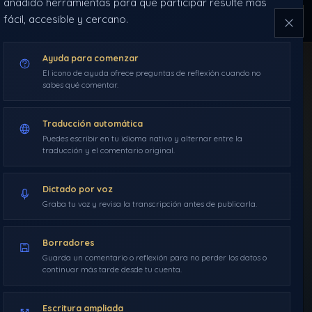
añadido herramientas para que participar resulte más
fácil, accesible y cercano.
NAVEGACIÓN
ÍNDICE
HERRAMIENTAS
2019
DDLA
Ayuda para comenzar
Guarda
El icono de ayuda ofrece preguntas de reflexión cuando no
INICIO
BLOG
sabes qué comentar.
Traducción automática
SANCTUM
RUTAS
Puedes escribir en tu idioma nativo y alternar entre la
traducción y el comentario original.
GLOSARIO
Dictado por voz
Graba tu voz y revisa la transcripción antes de publicarla.
Borradores
Guarda un comentario o reflexión para no perder los datos o
continuar más tarde desde tu cuenta.
BLOG
›
AÑO 2019
›
ARTÍCULOS DDLA
›
53. ENCUESTA
Escritura ampliada