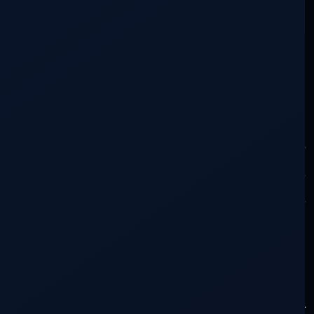
Dentro de unos meses habrá elecciones en
la Argentina. Este es un ejercicio de
consciencia, así que piensen muy bien sus
respuestas. No voy a influir en sus
decisiones pero su ecuación de elección
será fundamental para saber si
comprendieron algo de esta realidad y del
futuro de la Humanidad. Esta elección será