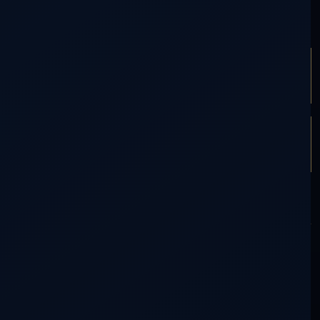
ARTÍCULO ANTERIOR
FILOSOFANDO LA FILOSOFÍA
ARTÍCULO SIGUIENTE
EXPLICACIONES NECESARIAS O NO
PARTICIPACIÓN
Comentarios (0)
0
voces en la conversación