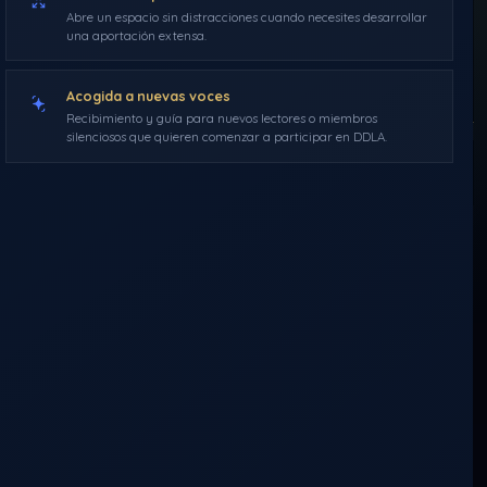
ENCUESTA
Abre un espacio sin distracciones cuando necesites desarrollar
una aportación extensa.
Morféo
4 de julio de 2019
23:22
0 comentarios
Acogida a nuevas voces
Recibimiento y guía para nuevos lectores o miembros
silenciosos que quieren comenzar a participar en DDLA.
A−
A+
Activar modo c