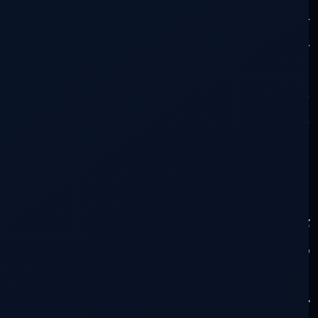
un punto de inflexión para el futuro de la
región como alguna vez lo fue Grecia para
Europa, vote en consciencia y con
CEHP
.
Esta encuesta se repetirá cerca de las
elecciones. Quedo pendiente de sus
respuestas y del resultado final.
De 900 visitas al artículo solo hubo 35
respuestas.
Comencemos nuevamente o
bajemos persiana y cada uno a su casa.
Las respuestas de la encuesta anterior