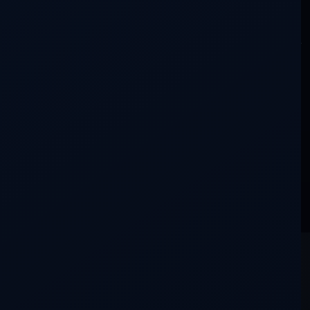
Buscar en la conversación
Más recientes
Más antiguos
Más votados
Con actividad
No hay aportaciones que coincidan con esta búsqueda.
La conversación aún está en silencio.