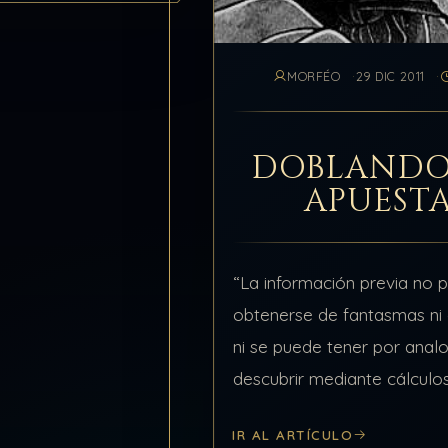
MORFÉO
29 DIC 2011
DOBLANDO
APUEST
“La información previa no 
obtenerse de fantasmas ni e
ni se puede tener por analog
descubrir mediante cálculo
obtenerse de personas; pe
IR AL ARTÍCULO
que conozcan la situación 