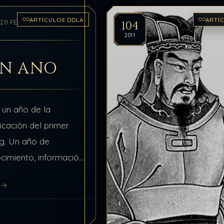
ARTÍCULOS DDLA
ARTÍ
104
20 FEB 2012
20:15
2011
UN AÑO
un año de la
icación del primer
og. Un año de
cimiento, información
xperiencias de vida.
O
ue hemos trabajado,
curas…