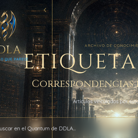
DLA
ARCHIVO DE CONOCIMI
ETIQUETA
LO QUE PARECE
Correspondencias 
Artículos vinculados por esta
l archivo