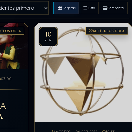
Tarjetas
Lista
Compacta
CULOS DDLA
ARTÍCULOS DDLA
10
2012
03:00
CA
A
MORFÉO
26 FEB 2012
19:55