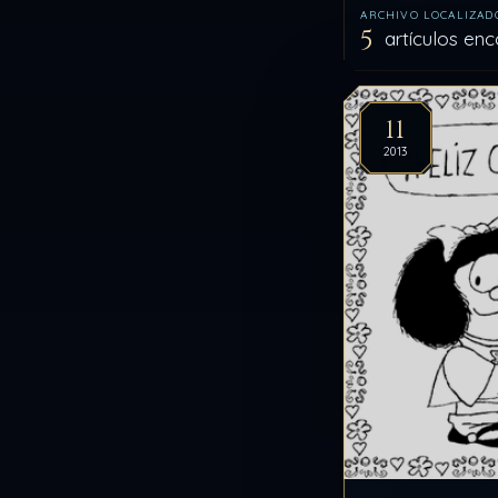
ARCHIVO LOCALIZAD
5
artículos en
Artíc
11
2013