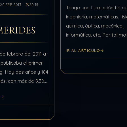
20 FEB 2013
20:15
Tengo una formación técni
ingeniería, matemáticas, físi
química, óptica, mecánica,
MÉRIDES
informática, etc. Por tal m
valgo de lo que conozco p
IR AL ARTÍCULO
como analogías representa
de febrero del 2011 a
procesos energéticos intang
e publicaba el primer
muy, pero muy difíciles…
og. Hoy dos años y 184
és, con más de 9.300
más de 1.200.000
O
os…