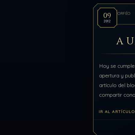
09
MORFÉO
2012
A 
Hoy se cumple 
apertura y publ
artículo del bl
compartir cono
y sobre todo, e
IR AL ARTÍCUL
Un año en el q
enfrentado os