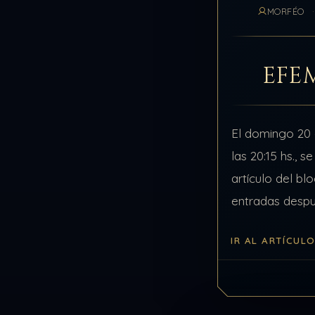
MORFÉO
EFE
El domingo 20 
las 20:15 hs., s
artículo del bl
entradas despu
comentarios y 
IR AL ARTÍCUL
visitas, cerram