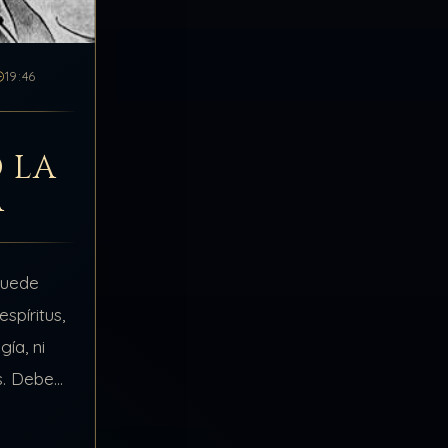
19:46
 LA
A
puede
spíritus,
ía, ni
s. Debe
rsonas
del