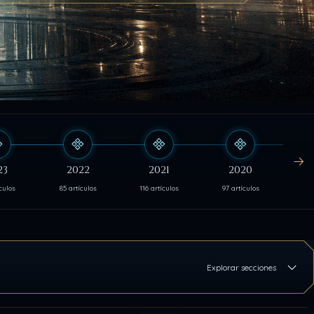
23
2022
2021
2020
culos
85 artículos
116 artículos
97 artículos
103
Explorar secciones