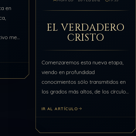
ca en
ca,
EL VERDADERO
CRISTO
otivo me
ara usar
tivas de
Comenzaremos esta nueva etapa,
ibles, y
viendo en profundidad
conocimientos sólo transmitidos en
los grados más altos, de los círculos
más externos, de las órdenes
IR AL ARTÍCULO
esotéricas, o sea a partir del grado
30 hasta el 33 en la…