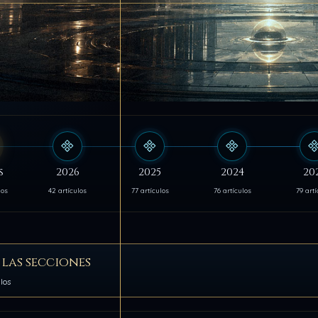
s
2026
2025
2024
20
los
42 artículos
77 artículos
76 artículos
79 artí
 las secciones
ulos