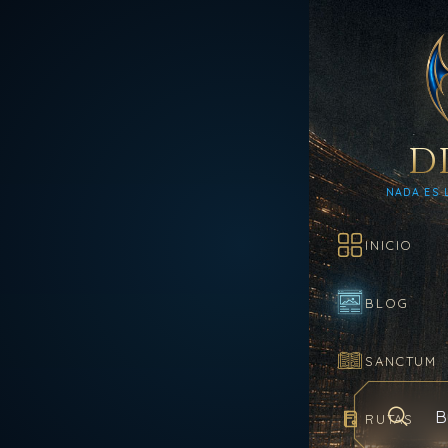
D
NADA ES 
INICIO
BLOG
SANCTUM
RUTAS
Buscar en e