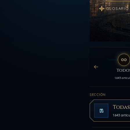
GLOSARIO
Todo
1.643 artícu
SECCIÓN
Todas
1.643 artíc