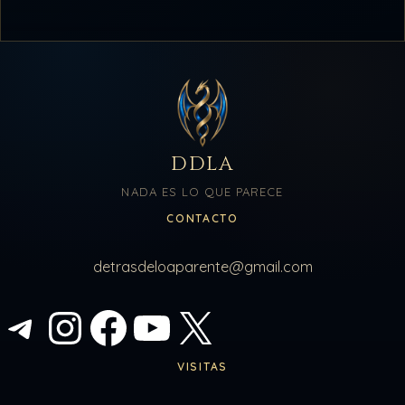
DDLA
NADA ES LO QUE PARECE
CONTACTO
detrasdeloaparente@gmail.com
Telegram
Instagram
Facebook
YouTube
X
VISITAS