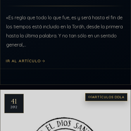
«Es regla que todo lo que fue, es y será hasta el fin de
los tiempos está incluido en la Toráh, desde la primera
hasta la última palabra. Y no tan sólo en un sentido
general,…
IR AL ARTÍCULO
ARTÍCULOS DDLA
41
2012