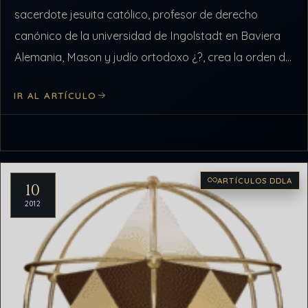
sacerdote jesuita católico, profesor de derecho
canónico de la universidad de Ingolstadt en Baviera
Alemania, Mason y judío ortodoxo ¿?, crea la orden de
los Perfectibilistas, mejor…
IR AL ARTÍCULO
ARTÍCULOS DDLA
10
2012