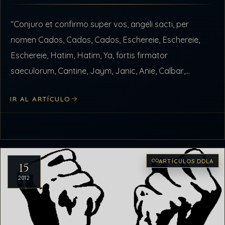
“Conjuro et confirmo super vos, angeli sacti, per
nomen Cados, Cados, Cados, Eschereie, Eschereie,
Eschereie, Hatim, Hatim, Ya, fortis firmator
saeculorum, Cantine, Jaym, Janic, Anie, Calbar,
Sabbach, Betifay, Alnaym, et per nomen Adonay, qui
IR AL ARTÍCULO
creávit pisces,…
ARTÍCULOS DDLA
15
2012