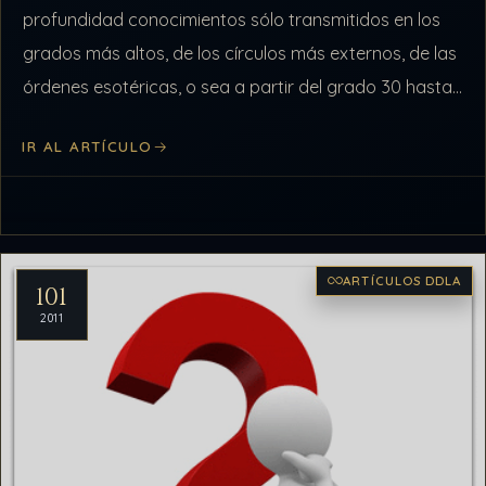
profundidad conocimientos sólo transmitidos en los
grados más altos, de los círculos más externos, de las
órdenes esotéricas, o sea a partir del grado 30 hasta
el 33 en la…
IR AL ARTÍCULO
ARTÍCULOS DDLA
101
2011