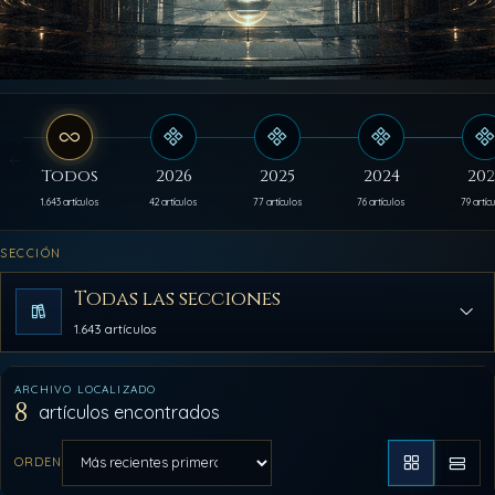
Todos
2026
2025
2024
202
1.643 artículos
42 artículos
77 artículos
76 artículos
79 artíc
SECCIÓN
Todas las secciones
1.643 artículos
ARCHIVO LOCALIZADO
8
artículos encontrados
ORDEN
Aplicar orden