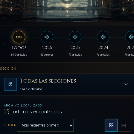
Todos
2026
2025
2024
202
1.643 artículos
42 artículos
77 artículos
76 artículos
79 artíc
SECCIÓN
Todas las secciones
1.643 artículos
ARCHIVO LOCALIZADO
15
artículos encontrados
ORDEN
Aplicar orden