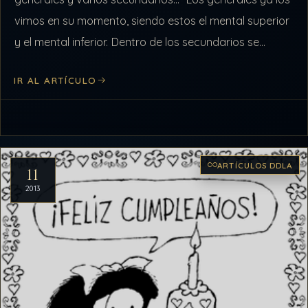
vimos en su momento, siendo estos el mental superior
y el mental inferior. Dentro de los secundarios se
encuentran…
IR AL ARTÍCULO
ARTÍCULOS DDLA
11
2013