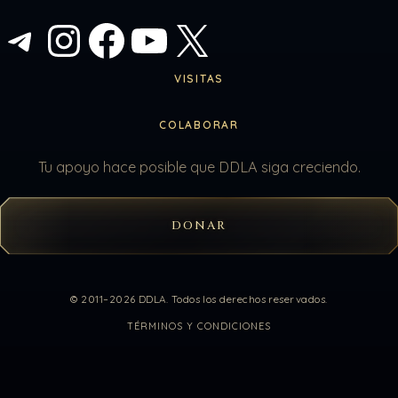
Telegram
Instagram
Facebook
YouTube
X
VISITAS
COLABORAR
Tu apoyo hace posible que DDLA siga creciendo.
DONAR
© 2011–2026 DDLA. Todos los derechos reservados.
TÉRMINOS Y CONDICIONES