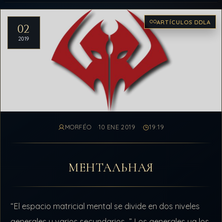
Artículos del archivo
ARTÍCULOS DDLA
02
2019
MORFÉO
10 ENE 2019
19:19
МЕНТАЛЬНАЯ
“El espacio matricial mental se divide en dos niveles
generales y varios secundarios…” Los generales ya los